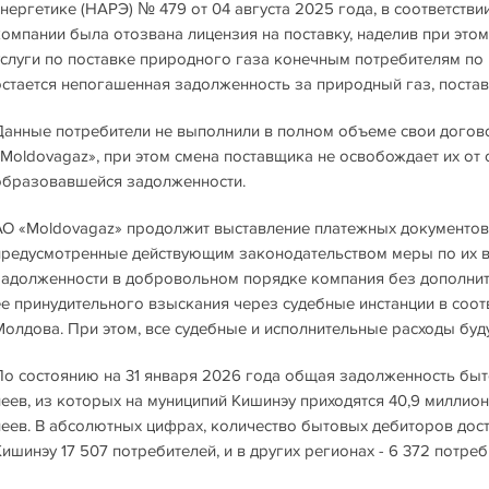
энергетике (НАРЭ) № 479 от 04 августа 2025 года, в соответстви
компании была отозвана лицензия на поставку, наделив при это
услуги по поставке природного газа конечным потребителям по 
остается непогашенная задолженность за природный газ, постав
Данные потребители не выполнили в полном объеме свои догов
«Moldovagaz», при этом смена поставщика не освобождает их от
образовавшейся задолженности.
АО «Moldovagaz» продолжит выставление платежных документов
предусмотренные действующим законодательством меры по их в
задолженности в добровольном порядке компания без дополни
ее принудительного взыскания через судебные инстанции в соот
Молдова. При этом, все судебные и исполнительные расходы буд
По состоянию на 31 января 2026 года общая задолженность быт
леев, из которых на муниципий Кишинэу приходятся 40,9 миллион
леев. В абсолютных цифрах, количество бытовых дебиторов дост
ишинэу 17 507 потребителей, и в других регионах - 6 372 потреб