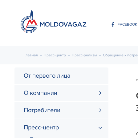
FACEBOOK
Главная
–
Пресс-центр
–
Пресс-релизы
–
Обращение к потр
От первого лица
1
О компании
Потребители
Пресс-центр