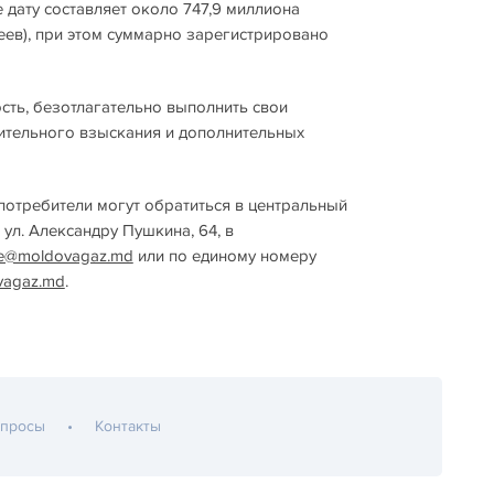
 дату составляет около 747,9 миллиона
еев), при этом суммарно зарегистрировано
ть, безотлагательно выполнить свои
ительного взыскания и дополнительных
потребители могут обратиться в центральный
ул. Александру Пушкина, 64, в
ce@moldovagaz.md
или по единому номеру
vagaz.md
.
опросы
Контакты