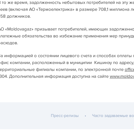
В то же время, задолженность небытовых потребителей на эту же
леев (включая АО «Термоелектрика» в размере 708,1 миллиона л
458 должников.
АО «Moldovagaz» призывает потребителей, имеющих задолженнос
платежные обязательства во избежание применения мер принуд
расходов.
За информацией о состоянии лицевого счета и способах оплаты 
офис компании, расположенный в муниципии Кишинэу по адресу, 
территориальные филиалы компании, по электронной почте
offi
1304. Дополнительная информация доступна на сайте
www.moldo
Пресс-релизы
Часто задаваемые в