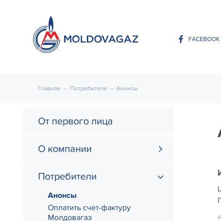
FACEBOOK
Главная
–
Потребители
–
Анонсы
От первого лица
О компании
Потребители
Анонсы
П
Оплатить счет-фактуру
Молдовагаз
4