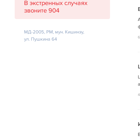
В экстренных случаях
звоните 904
ф
МД-2005, РM, мун. Кишинэу,
6
ул. Пушкина 64
а
4