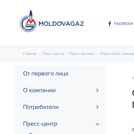
FACEBOOK
Главная
–
Пресс-центр
–
Пресс-релизы
–
Отраслевой семинар
От первого лица
2
О компании
Потребители
Пресс-центр