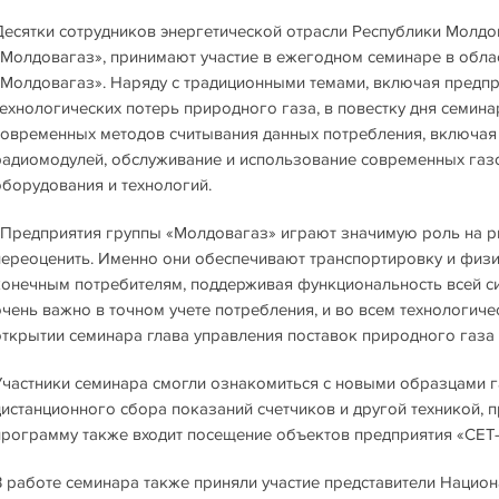
Десятки сотрудников энергетической отрасли Республики Молдо
«Молдовагаз», принимают участие в ежегодном семинаре в обла
«Молдовагаз». Наряду с традиционными темами, включая пред
технологических потерь природного газа, в повестку дня семи
современных методов считывания данных потребления, включа
радиомодулей, обслуживание и использование современных газов
оборудования и технологий.
«Предприятия группы «Молдовагаз» играют значимую роль на ры
переоценить. Именно они обеспечивают транспортировку и физи
конечным потребителям, поддерживая функциональность всей сис
очень важно в точном учете потребления, и во всем технологичес
открытии семинара глава управления поставок природного газа 
Участники семинара смогли ознакомиться с новыми образцами 
дистанционного сбора показаний счетчиков и другой техникой, 
программу также входит посещение объектов предприятия «СЕТ-
В работе семинара также приняли участие представители Национ