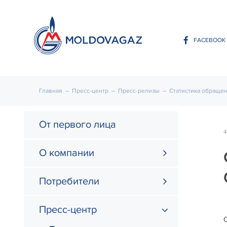
FACEBOOK
Главная
–
Пресс-центр
–
Пресс-релизы
–
Статистика обращен
От первого лица
4
О компании
Потребители
Пресс-центр