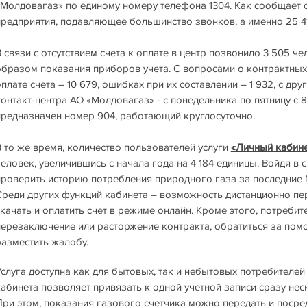
«Молдовагаз» по единому номеру телефона 1304. Как сообщает 
предприятия, подавляющее большинство звонков, а именно 25 41
 связи с отсутствием счета к оплате в центр позвонило 3 505 че
образом показания приборов учета. С вопросами о контрактных
плате счета – 10 679, ошибках при их составлении – 1 932, с др
онтакт-центра АО «Молдовагаз» - с понедельника по пятницу с 8.
предназначен номер 904, работающий круглосуточно.
В то же время, количество пользователей услуги
«Личный кабине
человек, увеличившись с начала года на 4 184 единицы. Войдя в
проверить историю потребления природного газа за последние 12
Среди других функций кабинета – возможность дистанционно пер
скачать и оплатить счет в режиме онлайн. Кроме этого, потребит
перезаключение или расторжение контракта, обратиться за помо
разместить жалобу.
Услуга доступна как для бытовых, так и небытовых потребителей 
кабинета позволяет привязать к одной учетной записи сразу не
При этом, показания газового счетчика можно передать и поср