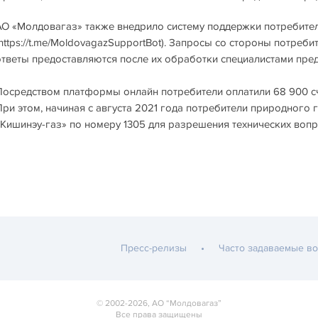
АО «Молдовагаз» также внедрило систему поддержки потребител
https://t.me/MoldovagazSupportBot). Запросы со стороны потреб
ответы предоставляются после их обработки специалистами пред
Посредством платформы онлайн потребители оплатили 68 900 сч
При этом, начиная с августа 2021 года потребители природного 
«Кишинэу-газ» по номеру 1305 для разрешения технических вопр
Пресс-релизы
Часто задаваемые в
© 2002-2026, АО “Молдовагаз”
Все права защищены