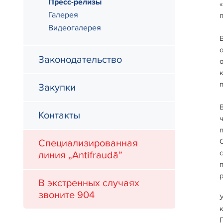
Пресс-релизы
Галерея
Видеогалерея
В
Законодательство
о
к
Закупки
Контакты
Специализированная
линия „Antifraudă”
В экстренных случаях
звоните 904