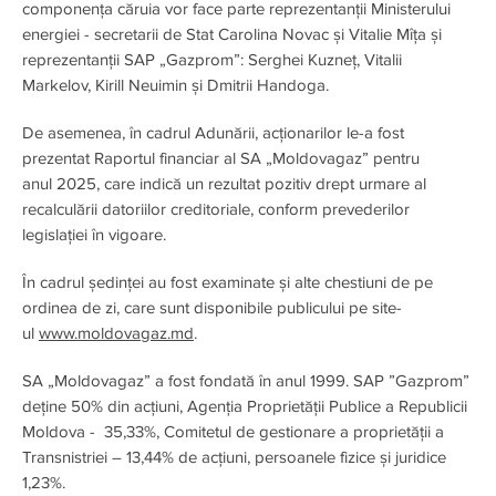
componența căruia vor face parte reprezentanții Ministerului
energiei - secretarii de Stat Carolina Novac și Vitalie Mîța și
reprezentanții SAP „Gazprom”: Serghei Kuzneț, Vitalii
Markelov, Kirill Neuimin și Dmitrii Handoga.
De asemenea, în cadrul Adunării, acționarilor le-a fost
prezentat Raportul financiar al SA „Moldovagaz” pentru
anul 2025, care indică un rezultat pozitiv drept urmare al
recalculării datoriilor creditoriale, conform prevederilor
legislației în vigoare.
În cadrul ședinței au fost examinate și alte chestiuni de pe
ordinea de zi, care sunt disponibile publicului pe site-
ul
www.moldovagaz.md
.
SA „Moldovagaz” a fost fondată în anul 1999. SAP ”Gazprom”
deține 50% din acțiuni, Agenția Proprietății Publice a Republicii
Moldova - 35,33%, Comitetul de gestionare a proprietății a
Transnistriei – 13,44% de acțiuni, persoanele fizice și juridice
1,23%.