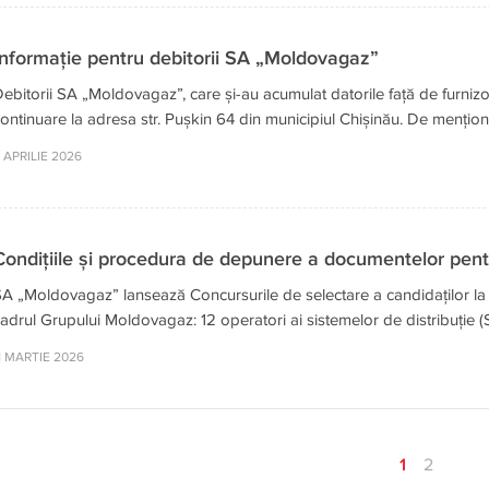
Informație pentru debitorii SA „Moldovagaz”
ebitorii SA „Moldovagaz”, care și-au acumulat datorile față de furnizor
ontinuare la adresa str. Pușkin 64 din municipiul Chișinău. De menționat 
 APRILIE 2026
Condițiile și procedura de depunere a documentelor pentr
A „Moldovagaz” lansează Concursurile de selectare a candidaților la func
adrul Grupului Moldovagaz: 12 operatori ai sistemelor de distribuție (S
1 MARTIE 2026
1
2