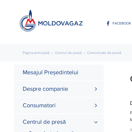
FACEBOOK
Pagina principală
–
Centrul de presă
–
Comunicate de presă
Mesajul Președintelui
Despre companie
Consumatori
P
M
Centrul de presă
9