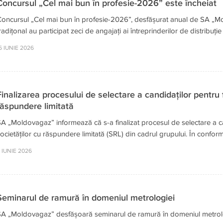
Concursul „Cel mai bun în profesie-2026” este încheiat
oncursul „Cel mai bun în profesie-2026”, desfășurat anual de SA „Mol
radițonal au participat zeci de angajați ai întreprinderilor de distribuț
5 IUNIE 2026
Finalizarea procesului de selectare a candidaților pentru fu
răspundere limitată
A „Moldovagaz” informează că s-a finalizat procesul de selectare a cand
ocietăților cu răspundere limitată (SRL) din cadrul grupului. În conform
 IUNIE 2026
Seminarul de ramură în domeniul metrologiei
A „Moldovagaz” desfășoară seminarul de ramură în domeniul metrologi