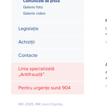
Comunicate de presă
Galerie foto
Galerie video
Legislație
C
n
Achiziții
3
Contacte
Linia specializată
A
„Antifraudă”
a
2
Pentru urgențe sună 904
MD-2005, RM, mun.Chişinău,