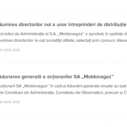
Numirea directorilor noi a unor întreprinderi de distribuț
onsiliul de Administrație al S.A. „Moldovagaz” a aprobat, în ședința di
umirea directorilor la opt societăți afiliate, selectați prin concurs: Ale
0 IUNIE 2026
Adunarea generală a acționarilor SA „Moldovagaz”
cționarii SA „Moldovagaz” în cadrul Adunării generale anuale au luat 
le Consiliului de Administrație, Consiliului de Observatori, precum și Co
6 IUNIE 2026