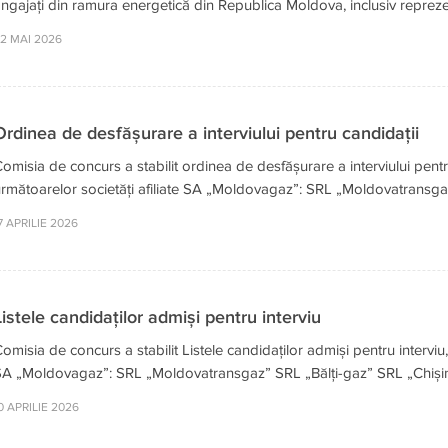
ngajați din ramura energetică din Republica Moldova, inclusiv reprezen
2 MAI 2026
Ordinea de desfășurare a interviului pentru candidații
omisia de concurs a stabilit ordinea de desfășurare a interviului pentru
rmătoarelor societăți afiliate SA „Moldovagaz”: SRL „Moldovatransgaz
7 APRILIE 2026
Listele candidaților admiși pentru interviu
omisia de concurs a stabilit Listele candidaților admiși pentru interviu,
A „Moldovagaz”: SRL „Moldovatransgaz” SRL „Bălți-gaz” SRL „Chișin
0 APRILIE 2026