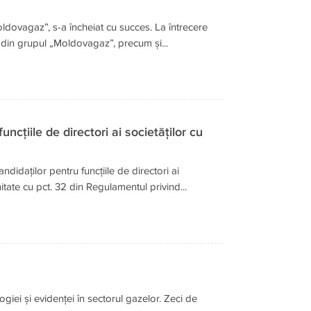
dovagaz”, s-a încheiat cu succes. La întrecere
ie din grupul „Moldovagaz”, precum și...
ncțiile de directori ai societăților cu
idaților pentru funcțiile de directori ai
itate cu pct. 32 din Regulamentul privind...
ei și evidenței în sectorul gazelor. Zeci de