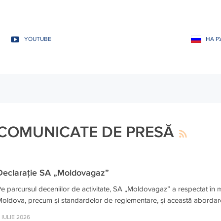
YOUTUBE
НА Р
COMUNICATE DE PRESĂ
Declarație SA „Moldovagaz”
e parcursul deceniilor de activitate, SA „Moldovagaz” a respectat în mo
oldova, precum și standardelor de reglementare, și această abordare se
 IULIE 2026