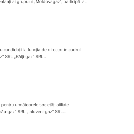
tanți ai grupului „Moldovagaz”, participă la...
 candidații la funcția de director în cadrul
” SRL „Bălți-gaz” SRL...
 pentru următoarele societăți afiliate
ău-gaz” SRL „Ialoveni-gaz” SRL...