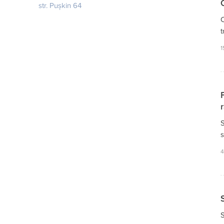
str. Pușkin 64
C
t
1
S
s
4
S