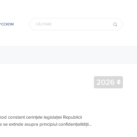
УССКОМ
2026
d constant cerințele legislației Republicii
 extinde asupra principiul confidențialității...