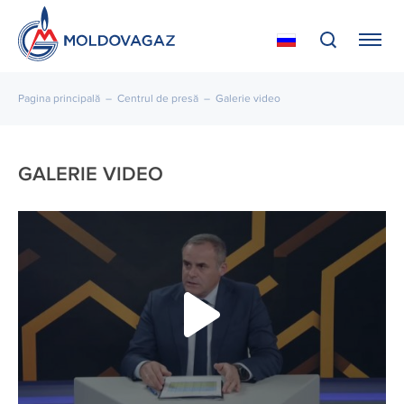
Pagina principală
–
Centrul de presă
–
Galerie video
GALERIE VIDEO