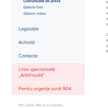
Comunicate de presă
t
Galerie foto
d
e
Galerie video
a
l
Legislație
C
a
Achiziții
p
M
Contacte
Linia specializată
„Antifraudă”
Pentru urgențe sună 904
MD-2005, RM, mun.Chişinău,