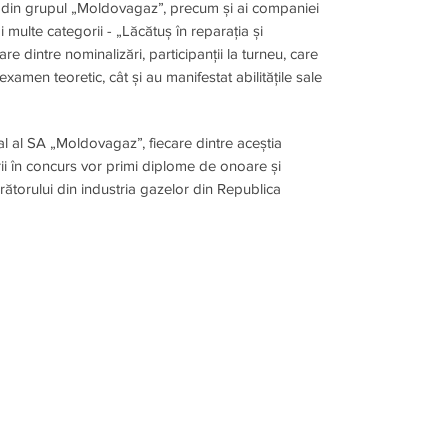
uție din grupul „Moldovagaz”, precum și ai companiei
ulte categorii - „Lăcătuș în reparația și
e dintre nominalizări, participanții la turneu, care
 examen teoretic, cât și au manifestat abilitățile sale
al al SA „Moldovagaz”, fiecare dintre aceștia
rii în concurs vor primi diplome de onoare și
rătorului din industria gazelor din Republica