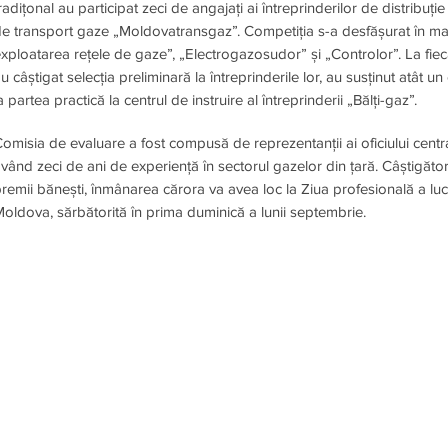
radițonal au participat zeci de angajați ai întreprinderilor de distrib
e transport gaze „Moldovatransgaz”. Competiția s-a desfășurat în mai m
xploatarea rețele de gaze”, „Electrogazosudor” și „Controlor”. La fiecar
u câștigat selecția preliminară la întreprinderile lor, au susținut atât un
a partea practică la centrul de instruire al întreprinderii „Bălți-gaz”.
omisia de evaluare a fost compusă de reprezentanții ai oficiului centr
vând zeci de ani de experiență în sectorul gazelor din țară. Câștigăto
remii bănești, înmânarea cărora va avea loc la Ziua profesională a luc
oldova, sărbătorită în prima duminică a lunii septembrie.