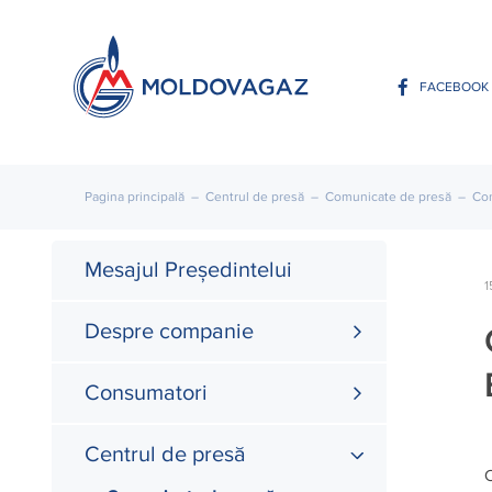
FACEBOOK
Pagina principală
–
Centrul de presă
–
Comunicate de presă
–
Con
Mesajul Președintelui
1
Despre companie
Consumatori
Centrul de presă
C