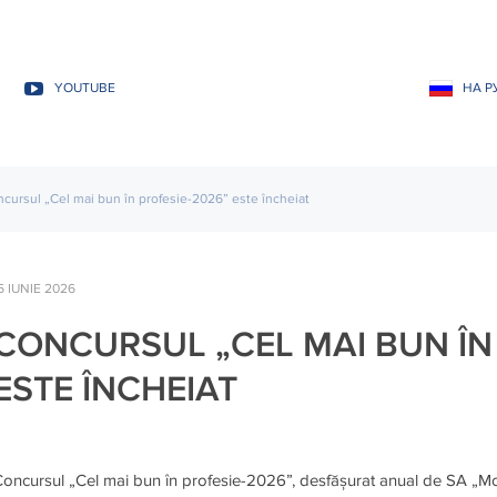
YOUTUBE
НА Р
cursul „Cel mai bun în profesie-2026” este încheiat
5 IUNIE 2026
CONCURSUL „CEL MAI BUN ÎN
ESTE ÎNCHEIAT
oncursul „Cel mai bun în profesie-2026”, desfășurat anual de SA „Mol