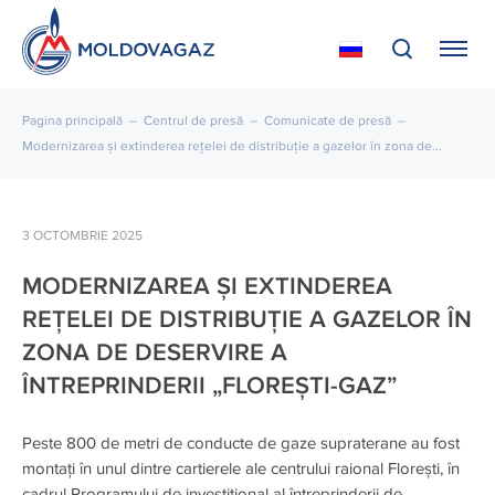
Pagina principală
–
Centrul de presă
–
Comunicate de presă
–
Modernizarea și extinderea rețelei de distribuție a gazelor în zona de...
3 OCTOMBRIE 2025
MODERNIZAREA ȘI EXTINDEREA
REȚELEI DE DISTRIBUȚIE A GAZELOR ÎN
ZONA DE DESERVIRE A
ÎNTREPRINDERII „FLOREȘTI-GAZ”
Peste 800 de metri de conducte de gaze supraterane au fost
montați în unul dintre cartierele ale centrului raional Florești, în
cadrul Programului de investițional al întreprinderii de