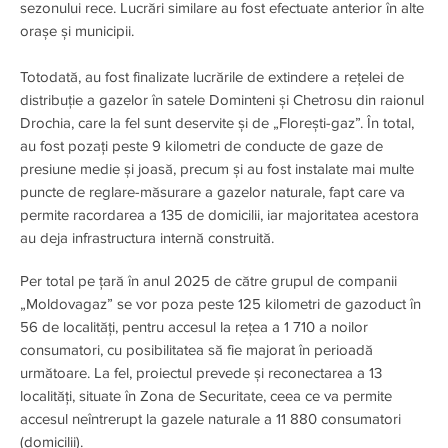
sezonului rece. Lucrări similare au fost efectuate anterior în alte
orașe și municipii.
Totodată, au fost finalizate lucrările de extindere a rețelei de
distribuție a gazelor în satele Dominteni și Chetrosu din raionul
Drochia, care la fel sunt deservite și de „Florești-gaz”. În total,
au fost pozați peste 9 kilometri de conducte de gaze de
presiune medie și joasă, precum și au fost instalate mai multe
puncte de reglare-măsurare a gazelor naturale, fapt care va
permite racordarea a 135 de domicilii, iar majoritatea acestora
au deja infrastructura internă construită.
Per total pe țară în anul 2025 de către grupul de companii
„Moldovagaz” se vor poza peste 125 kilometri de gazoduct în
56 de localități, pentru accesul la rețea a 1 710 a noilor
consumatori, cu posibilitatea să fie majorat în perioadă
următoare. La fel, proiectul prevede și reconectarea a 13
localități, situate în Zona de Securitate, ceea ce va permite
accesul neîntrerupt la gazele naturale a 11 880 consumatori
(domicilii).