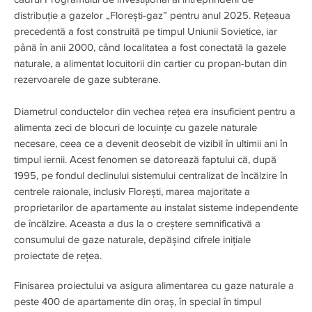
distribuție a gazelor „Florești-gaz” pentru anul 2025. Rețeaua
precedentă a fost construită pe timpul Uniunii Sovietice, iar
până în anii 2000, când localitatea a fost conectată la gazele
naturale, a alimentat locuitorii din cartier cu propan-butan din
rezervoarele de gaze subterane.
Diametrul conductelor din vechea rețea era insuficient pentru a
alimenta zeci de blocuri de locuințe cu gazele naturale
necesare, ceea ce a devenit deosebit de vizibil în ultimii ani în
timpul iernii. Acest fenomen se datorează faptului că, după
1995, pe fondul declinului sistemului centralizat de încălzire în
centrele raionale, inclusiv Florești, marea majoritate a
proprietarilor de apartamente au instalat sisteme independente
de încălzire. Aceasta a dus la o creștere semnificativă a
consumului de gaze naturale, depășind cifrele inițiale
proiectate de rețea.
Finisarea proiectului va asigura alimentarea cu gaze naturale a
peste 400 de apartamente din oraș, în special în timpul