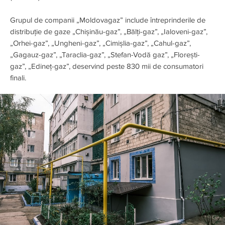
Grupul de companii „Moldovagaz” include întreprinderile de
distribuție de gaze „Chișinău-gaz”, „Bălți-gaz”, „Ialoveni-gaz”,
„Orhei-gaz”, „Ungheni-gaz”, „Cimișlia-gaz”, „Cahul-gaz”,
„Gagauz-gaz”, „Taraclia-gaz”, „Stefan-Vodă gaz”, „Florești-
gaz”, „Edineț-gaz”, deservind peste 830 mii de consumatori
finali.