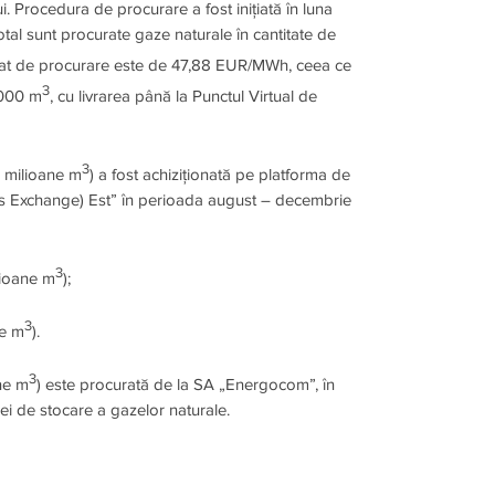
. Procedura de procurare a fost inițiată în luna
otal sunt procurate gaze naturale în cantitate de
rat de procurare este de 47,88 EUR/MWh, ceea ce
3
1000 m
, cu livrarea până la Punctul Virtual de
3
1 milioane m
) a fost achiziționată pe platforma de
 Exchange) Est” în perioada august – decembrie
3
lioane m
);
3
e m
).
3
ne m
) este procurată de la SA „Energocom”, în
ei de stocare a gazelor naturale.