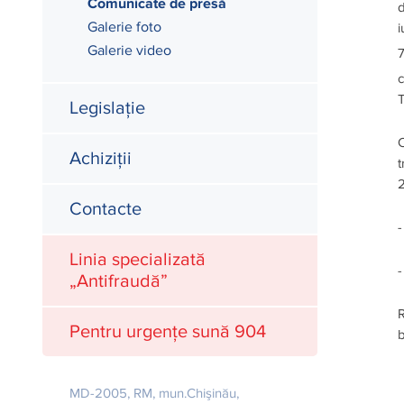
Comunicate de presă
d
Galerie foto
i
Galerie video
7
c
T
Legislație
C
Achiziții
t
2
Contacte
-
Linia specializată
„Antifraudă”
R
Pentru urgențe sună 904
b
MD-2005, RM, mun.Chişinău,