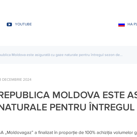
YOUTUBE
НА Р
ublica Moldova este asigurată cu gaze naturale pentru întregul sezon de...
3 DECEMBRIE 2024
REPUBLICA MOLDOVA ESTE A
NATURALE PENTRU ÎNTREGUL 
A „Moldovagaz” a finalizat în proporție de 100% achiziția volumelor g