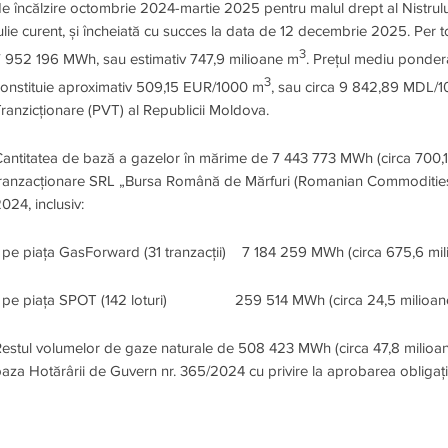
e încălzire octombrie 2024-martie 2025 pentru malul drept al Nistrului
ulie curent, și încheiată cu succes la data de 12 decembrie 2025. Per t
3
 952 196 MWh, sau estimativ 747,9 milioane m
. Prețul mediu ponde
3
onstituie aproximativ 509,15 EUR/1000 m
, sau circa 9 842,89 MDL/
ranzicționare (PVT) al Republicii Moldova.
antitatea de bază a gazelor în mărime de 7 443 773 MWh (circa 700,
ranzacționare SRL „Bursa Română de Mărfuri (Romanian Commodities
024, inclusiv:
 pe piața GasForward (31 tranzacții) 7 184 259 MWh (circa 675,6 mi
- pe piața SPOT (142 loturi) 259 514 MWh (circa 24,5 milioan
estul volumelor de gaze naturale de 508 423 MWh (circa 47,8 milioa
aza Hotărârii de Guvern nr. 365/2024 cu privire la aprobarea obligați