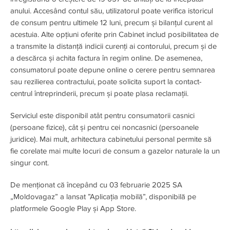
anului. Accesând contul său, utilizatorul poate verifica istoricul
de consum pentru ultimele 12 luni, precum și bilanțul curent al
acestuia. Alte opțiuni oferite prin Cabinet includ posibilitatea de
a transmite la distanță indicii curenți ai contorului, precum și de
a descărca și achita factura în regim online. De asemenea,
consumatorul poate depune online o cerere pentru semnarea
sau rezilierea contractului, poate solicita suport la contact-
centrul întreprinderii, precum și poate plasa reclamații.
Serviciul este disponibil atât pentru consumatorii casnici
(persoane fizice), cât și pentru cei noncasnici (persoanele
juridice). Mai mult, arhitectura cabinetului personal permite să
fie corelate mai multe locuri de consum a gazelor naturale la un
singur cont.
De menționat că începând cu 03 februarie 2025 SA
„Moldovagaz” a lansat ”Aplicația mobilă”, disponibilă pe
platformele Google Play și App Store.