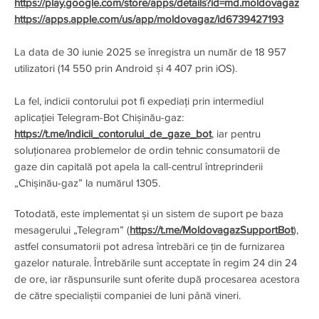
https://play.google.com/store/apps/details?id=md.moldovagaz
https://apps.apple.com/us/app/moldovagaz/id6739427193
La data de 30 iunie 2025 se înregistra un număr de 18 957
utilizatori (14 550 prin Android și 4 407 prin iOS).
La fel, indicii contorului pot fi expediați prin intermediul
aplicației Telegram-Bot Chișinău-gaz:
https://t.me/indicii_contorului_de_gaze_bot
, iar pentru
soluționarea problemelor de ordin tehnic consumatorii de
gaze din capitală pot apela la call-centrul întreprinderii
„Chișinău-gaz” la numărul 1305.
Totodată, este implementat și un sistem de suport pe baza
mesagerului „Telegram” (
https://t.me/MoldovagazSupportBot
),
astfel consumatorii pot adresa întrebări ce țin de furnizarea
gazelor naturale. Întrebările sunt acceptate în regim 24 din 24
de ore, iar răspunsurile sunt oferite după procesarea acestora
de către specialiștii companiei de luni până vineri.