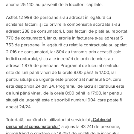
anume 25 140, au parvenit de la locuitorii capitalei.
Astfel, 12 998 de persoane s-au adresat în legătură cu
achitarea facturii, și cu privire la compensația acordată s-au
adresat 238 de consumatori. Lipsa facturii de plată au raportat
770 de consumatori, iar cu erorile în facturare s-au adresat 5
753 de persoane. În legătură cu relațiile contractuale au apelat
2 016 de consumatori, iar 804 au transmis prin această cale
indicii contorului, și cu alte întrebări de ordin tehnic s-au
adresat 1 875 de persoane. Programul de lucru al centrului
este de luni până vineri de la orele 8.00 până la 17.00, iar
pentru situații de urgență este preconizat numărul 904, care
este disponibil 24 din 24. Programul de lucru al centrului este
de luni până vineri, de la orele 8:00 până la 17:00, iar pentru
situații de urgență este disponibil numărul 904, care poate fi
apelat 24/24.
Totodată, numărul de utilizatori ai serviciului
„Cabinetul
personal al consumatorului”
a ajuns la 43 741 de persoane,
înregistrând o creștere de 19 057 de unități de la începutul