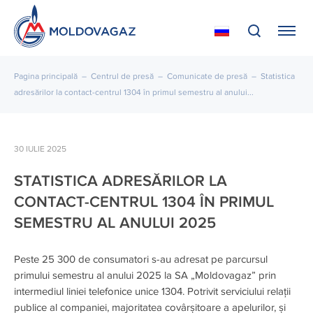
Pagina principală
–
Centrul de presă
–
Comunicate de presă
–
Statistica
adresărilor la contact-centrul 1304 în primul semestru al anului...
30 IULIE 2025
STATISTICA ADRESĂRILOR LA
CONTACT-CENTRUL 1304 ÎN PRIMUL
SEMESTRU AL ANULUI 2025
Peste 25 300 de consumatori s-au adresat pe parcursul
primului semestru al anului 2025 la SA „Moldovagaz” prin
intermediul liniei telefonice unice 1304. Potrivit serviciului relații
publice al companiei, majoritatea covârșitoare a apelurilor, și