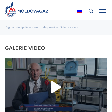
Pagina principală
–
Centrul de presă
–
Galerie video
GALERIE VIDEO