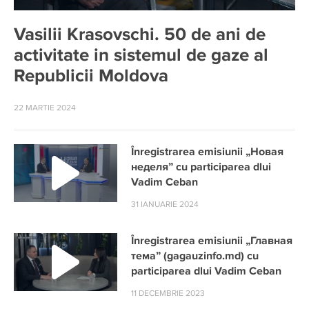
Vasilii Krasovschi. 50 de ani de
activitate in sistemul de gaze al
Republicii Moldova
22 MARTIE 2024
Înregistrarea emisiunii „Новая
неделя” cu participarea dlui
Vadim Ceban
31 IANUARIE 2024
Înregistrarea emisiunii „Главная
тема” (gagauzinfo.md) cu
participarea dlui Vadim Ceban
11 DECEMBRIE 2023