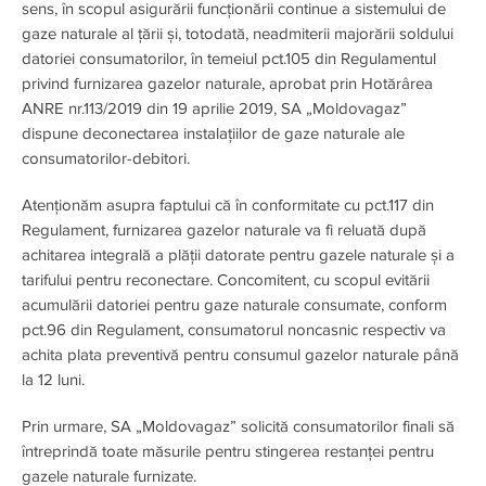
sens, în scopul asigurării funcționării continue a sistemului de
gaze naturale al țării și, totodată, neadmiterii majorării soldului
datoriei consumatorilor, în temeiul pct.105 din Regulamentul
privind furnizarea gazelor naturale, aprobat prin Hotărârea
ANRE nr.113/2019 din 19 aprilie 2019, SA „Moldovagaz”
dispune deconectarea instalațiilor de gaze naturale ale
consumatorilor-debitori.
Atenționăm asupra faptului că în conformitate cu pct.117 din
Regulament, furnizarea gazelor naturale va fi reluată după
achitarea integrală a plății datorate pentru gazele naturale și a
tarifului pentru reconectare. Concomitent, cu scopul evitării
acumulării datoriei pentru gaze naturale consumate, conform
pct.96 din Regulament, consumatorul noncasnic respectiv va
achita plata preventivă pentru consumul gazelor naturale până
la 12 luni.
Prin urmare, SA „Moldovagaz” solicită consumatorilor finali să
întreprindă toate măsurile pentru stingerea restanței pentru
gazele naturale furnizate.