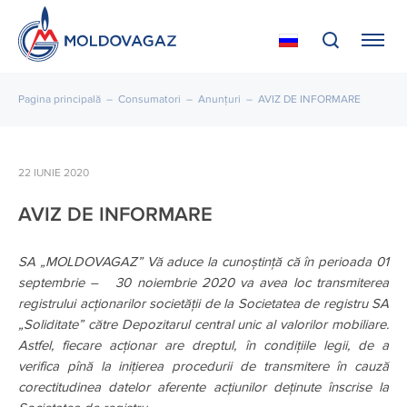
Pagina principală
–
Consumatori
–
Anunțuri
–
AVIZ DE INFORMARE
22 IUNIE 2020
AVIZ DE INFORMARE
SA „MOLDOVAGAZ” Vă aduce la cunoștință că în perioada 01
septembrie – 30 noiembrie 2020 va avea loc transmiterea
registrului acționarilor societății de la Societatea de registru SA
„Soliditate” către Depozitarul central unic al valorilor mobiliare.
Astfel, fiecare acționar are dreptul, în condițiile legii, de a
verifica pînă la inițierea procedurii de transmitere în cauză
corectitudinea datelor aferente acțiunilor deținute înscrise la