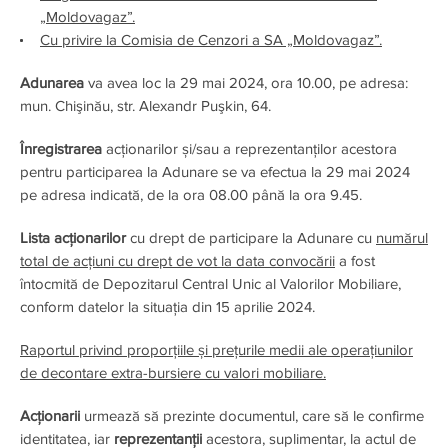
„Moldovagaz”.
Cu privire la Comisia de Cenzori a SA „Moldovagaz”.
Adunarea
va avea loc la 29 mai 2024, ora 10.00, pe adresa:
mun. Chişinău, str. Alexandr Puşkin, 64.
Înregistrarea
acționarilor și/sau a reprezentanților acestora
pentru participarea la Adunare se va efectua la 29 mai 2024
pe adresa indicată, de la ora 08.00 până la ora 9.45.
Lista acţionarilor
cu drept de participare la Adunare cu
numărul
total de acțiuni cu drept de vot la data convocării
a fost
întocmită de Depozitarul Central Unic al Valorilor Mobiliare,
conform datelor la situația din 15 aprilie 2024.
Raportul privind proporțiile și prețurile medii ale operațiunilor
de decontare extra-bursiere cu valori mobiliare.
Acţionarii
urmează să prezinte documentul, care să le confirme
identitatea, iar
reprezentanţii
acestora, suplimentar, la actul de