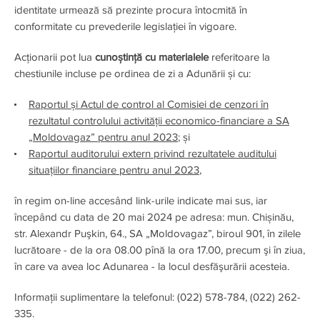
identitate urmează să prezinte procura întocmită în
conformitate cu prevederile legislaţiei în vigoare.
Acționarii pot lua
cunoștință cu materialele
referitoare la
chestiunile incluse pe ordinea de zi a Adunării și cu:
Raportul și Actul de control al Comisiei de cenzori în
rezultatul controlului activității economico-financiare a SA
„Moldovagaz” pentru anul 2023
; și
Raportul auditorului extern privind rezultatele auditului
situațiilor financiare pentru anul 2023
,
în regim on-line accesând link-urile indicate mai sus, iar
începând cu data de 20 mai 2024 pe adresa: mun. Chișinău,
str. Alexandr Puşkin, 64., SA „Moldovagaz”, biroul 901, în zilele
lucrătoare - de la ora 08.00 pînă la ora 17.00, precum şi în ziua,
în care va avea loc Adunarea - la locul desfăşurării acesteia.
Informaţii suplimentare la telefonul: (022) 578-784, (022) 262-
335.