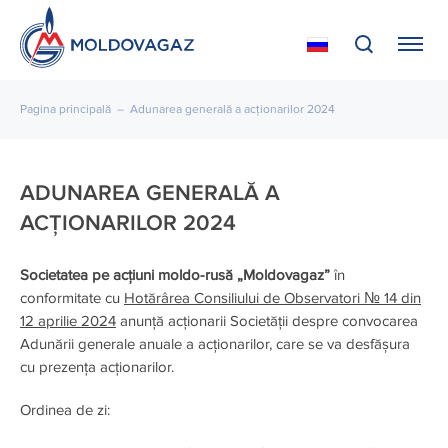
Pagina principală
–
Adunarea generală a acționarilor 2024
ADUNAREA GENERALĂ A
ACȚIONARILOR 2024
Societatea pe ac
țiuni moldo-rusă „Moldovagaz”
în
conformitate cu
Hotărârea Consiliului de Observatori № 14 din
12 aprilie 2024
anunță acționarii Societății despre convocarea
Adunării generale anuale a acționarilor, care se va desfășura
cu prezența acționarilor.
Ordinea de zi: