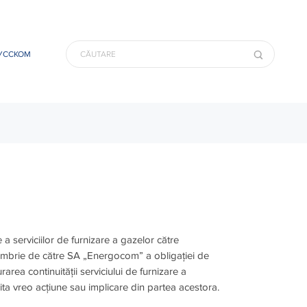
УССКОМ
 serviciilor de furnizare a gazelor către
tembrie de către SA „Energocom” a obligației de
area continuității serviciului de furnizare a
ta vreo acțiune sau implicare din partea acestora.