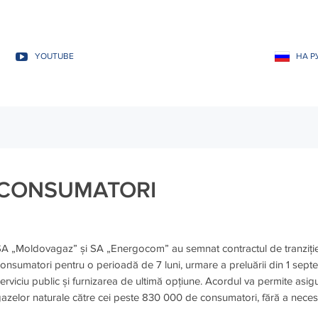
YOUTUBE
НА Р
CONSUMATORI
A „Moldovagaz” și SA „Energocom” au semnat contractul de tranziție a
onsumatori pentru o perioadă de 7 luni, urmare a preluării din 1 sep
erviciu public și furnizarea de ultimă opțiune. Acordul va permite asigur
azelor naturale către cei peste 830 000 de consumatori, fără a necesi