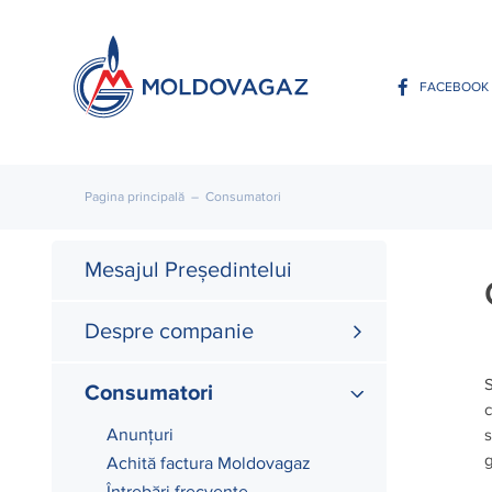
FACEBOOK
Pagina principală
–
Consumatori
Mesajul Președintelui
Despre companie
S
Consumatori
c
Anunțuri
s
g
Achită factura Moldovagaz