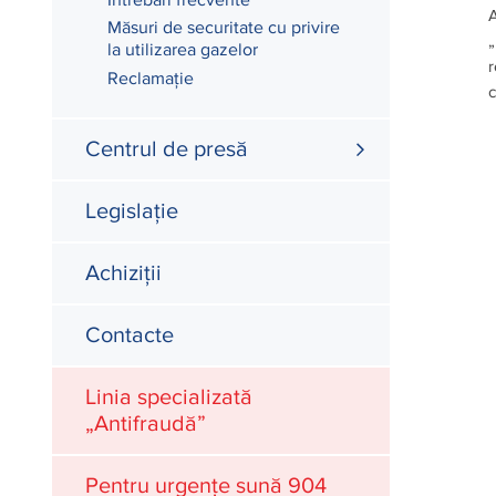
Întrebări frecvente
A
Măsuri de securitate cu privire
„
la utilizarea gazelor
r
Reclamație
c
Centrul de presă
Legislație
Achiziții
Contacte
Linia specializată
„Antifraudă”
Pentru urgențe sună 904